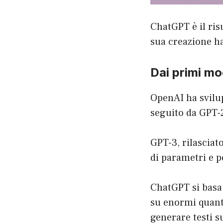
ChatGPT è il risu
sua creazione ha
Dai primi mo
OpenAI ha svilu
seguito da GPT-
GPT-3, rilasciat
di parametri e p
ChatGPT si basa 
su enormi quanti
generare testi s