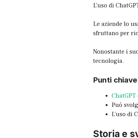
L’uso di ChatGPT
Le aziende lo usa
sfruttano per ri
Nonostante i suo
tecnologia.
Punti chiave
ChatGPT è
Può svol
L’uso di 
Storia e 