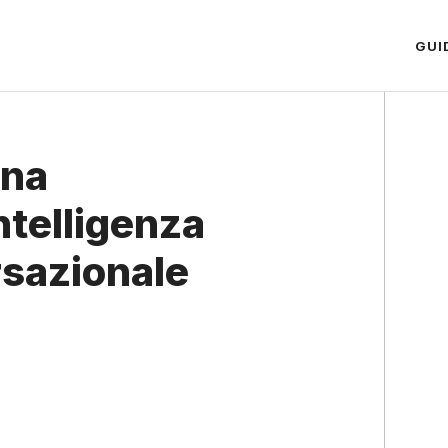
GUI
Una
ntelligenza
rsazionale