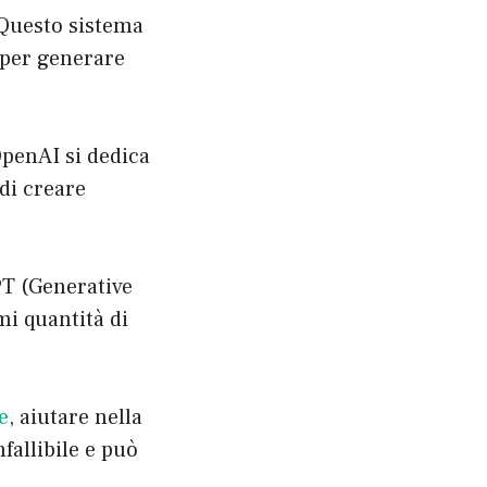
 Questo sistema
 per generare
OpenAI si dedica
 di creare
PT (Generative
i quantità di
e
, aiutare nella
fallibile e può