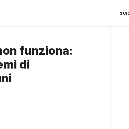
GUI
on funziona:
emi di
ni