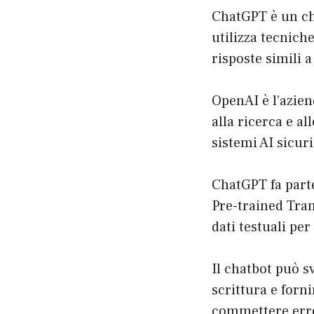
ChatGPT è un cha
utilizza tecnich
risposte simili 
OpenAI è l’azie
alla ricerca e al
sistemi AI sicuri
ChatGPT fa parte
Pre-trained Tra
dati testuali pe
Il chatbot può s
scrittura e forni
commettere erro